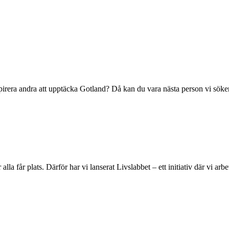
spirera andra att upptäcka Gotland? Då kan du vara nästa person vi söker
la får plats. Därför har vi lanserat Livslabbet – ett initiativ där vi arb