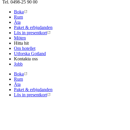
Tel. 0498-25 90 00
Boka
Rum
Äta
Paket & erbjudanden
Lös in presentkort
Möten
Hitta hit
Om hotellet
Utforska Gotland
Kontakta oss
Jobb
Boka
Rum
Äta
Paket & erbjudanden
Lös in presentkort