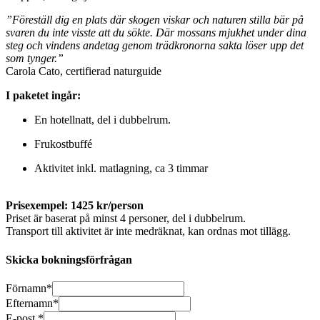
”Föreställ dig en plats där
skogen
viskar och naturen stilla bär på
svaren du inte visste att du sökte. Där mossans mjukhet under dina
steg och vindens andetag genom trädkronorna sakta löser upp det
som tynger.”
Carola Cato, certifierad naturguide
I paketet ingår:
En hotellnatt, del i dubbelrum.
Frukostbuffé
Aktivitet inkl. matlagning, ca 3 timmar
Prisexempel: 1425 kr/person
Priset är baserat på minst 4 personer, del i dubbelrum.
Transport till aktivitet är inte medräknat, kan ordnas mot tillägg.
Skicka bokningsförfrågan
Förnamn
*
Efternamn
*
E-post
*