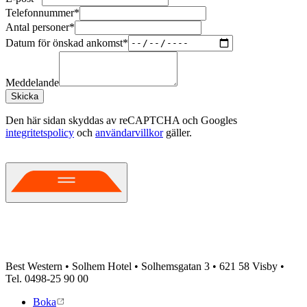
Telefonnummer
*
Antal personer
*
Datum för önskad ankomst
*
Meddelande
Skicka
Den här sidan skyddas av reCAPTCHA och Googles
integritetspolicy
och
användarvillkor
gäller.
Best Western • Solhem Hotel • Solhemsgatan 3 • 621 58 Visby •
Tel. 0498-25 90 00
Boka